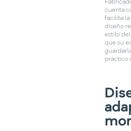
Fabricada
cuenta c
facilita 
diseño re
estilo de
que su e
guardarla
práctico 
Dis
ada
mo