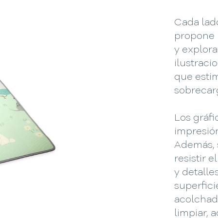
Cada lad
propone u
y explora
ilustraci
que estim
sobrecar
Los gráfi
impresió
Además, 
resistir 
y detalle
superfic
acolchada
limpiar,