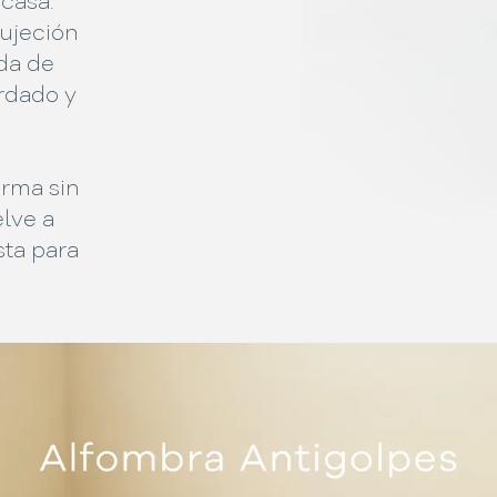
 casa.
ujeción
da de
ardado y
orma sin
elve a
sta para