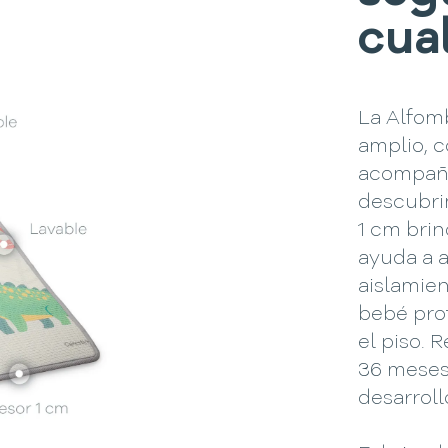
cua
La Alfom
amplio, 
acompaña
descubri
1 cm bri
ayuda a 
aislamie
bebé pro
el piso.
36 meses
desarroll