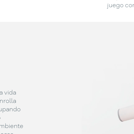
juego con
a vida
nrolla
cupando
o
ambiente