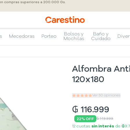
 en compras superiores a 200.000 Gs.
Bolsos y
Baño y
s
Mecedoras
Porteo
Diver
Mochilas
Cuidado
Alfombra Anti
120x180
Ver
50
opiniones
₲
116.999
22
% OFF
₲ 149.999
12 cuotas
sin interés
de
₲9.