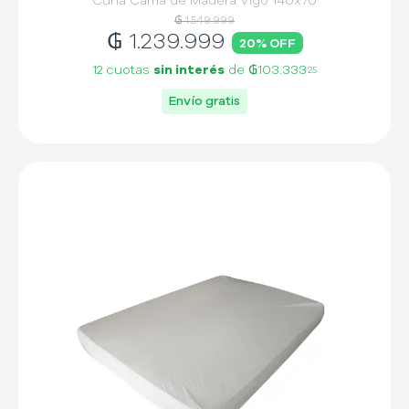
Cuna Cama de Madera Vigo 140x70
₲ 1.549.999
₲
1.239.999
20
% OFF
12 cuotas
sin interés
de
₲103.333
25
Envío gratis