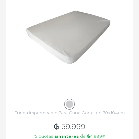
Funda impermeable Para Cuna Corral de 70x104cm
₲
59.999
12 cuotas
sin interés
de
₲4.999
91