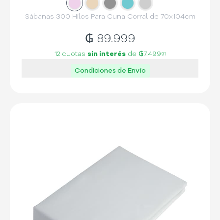
Slide
Slide
1
Slide
2
Slide
3
Slide
4
5
Sábanas 300 Hilos Para Cuna Corral de 70x104cm
₲
89.999
12 cuotas
sin interés
de
₲7.499
91
Condiciones de Envío