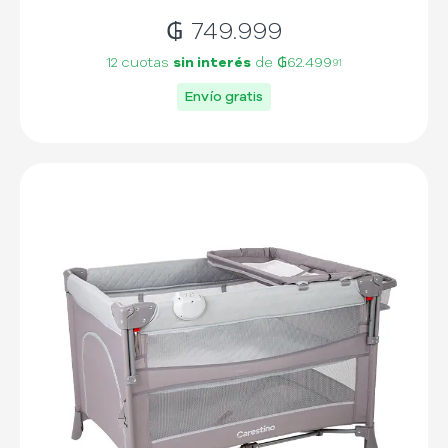
₲
749.999
12 cuotas
sin interés
de
₲62.499
91
Envío gratis