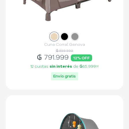
Slide
Slide
1
Slide
2
3
Cuna Corral Genova
₲ 899.999
₲
791.999
12
% OFF
12 cuotas
sin interés
de
₲65.999
91
Envío gratis