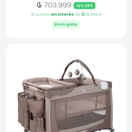
₲
703.999
12
% OFF
12 cuotas
sin interés
de
₲58.666
58
Envío gratis