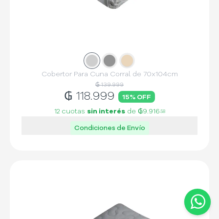
Slide
Slide
1
Slide
2
3
Cobertor Para Cuna Corral de 70x104cm
₲ 139.999
₲
118.999
15
% OFF
12 cuotas
sin interés
de
₲9.916
58
Condiciones de Envío