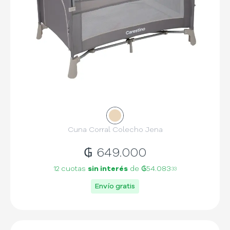
Cuna Corral Colecho Jena
₲
649.000
12 cuotas
sin interés
de
₲54.083
33
Envío gratis