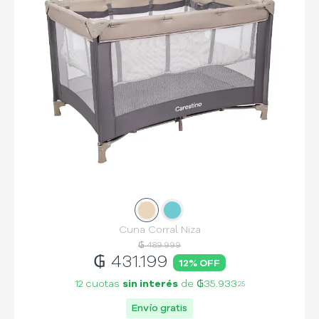
Slide
Slide
1
2
Cuna Corral Niza
₲ 489.999
₲
431.199
12
% OFF
12 cuotas
sin interés
de
₲35.933
25
Envío gratis