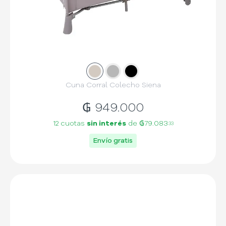
Slide
Slide
1
Slide
2
3
Cuna Corral Colecho Siena
₲
949.000
12 cuotas
sin interés
de
₲79.083
33
Envío gratis