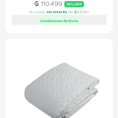
₲
110.499
15
% OFF
12 cuotas
sin interés
de
₲9.208
25
Condiciones de Envío