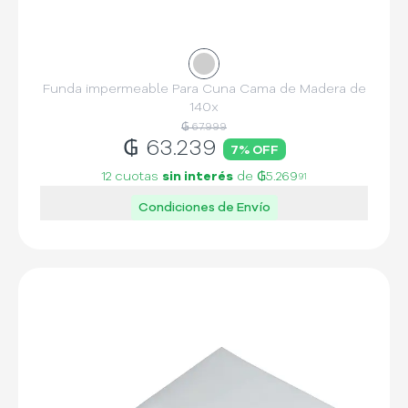
Funda impermeable Para Cuna Cama de Madera de
140x
₲ 67.999
₲
63.239
7
% OFF
12 cuotas
sin interés
de
₲5.269
91
Condiciones de Envío