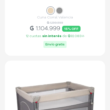
Slide
Slide
1
2
Cuna Corral Valencia
₲ 1.299.999
₲
1.104.999
15
% OFF
12 cuotas
sin interés
de
₲92.083
25
Envío gratis