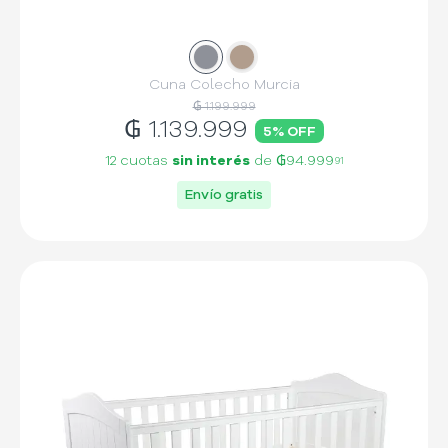
Slide
Slide
1
2
Cuna Colecho Murcia
₲ 1.199.999
₲
1.139.999
5
% OFF
12 cuotas
sin interés
de
₲94.999
91
Envío gratis