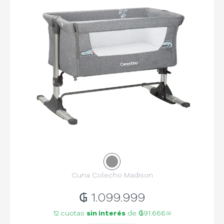
Cuna Colecho Madison
₲
1.099.999
12 cuotas
sin interés
de
₲91.666
58