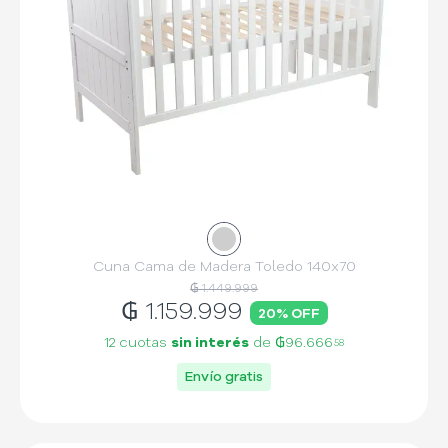
Cuna Cama de Madera Toledo 140x70
₲ 1.449.999
₲
1.159.999
20
% OFF
12 cuotas
sin interés
de
₲96.666
58
Envío gratis