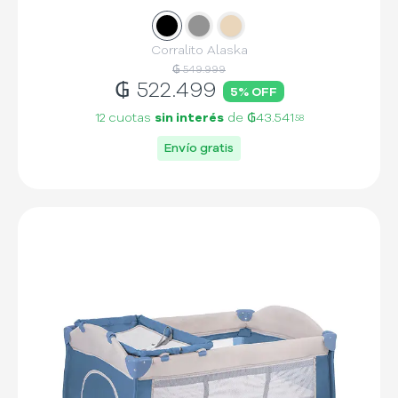
Slide
Slide
1
Slide
2
3
Corralito Alaska
₲ 549.999
₲
522.499
5
% OFF
12 cuotas
sin interés
de
₲43.541
58
Envío gratis