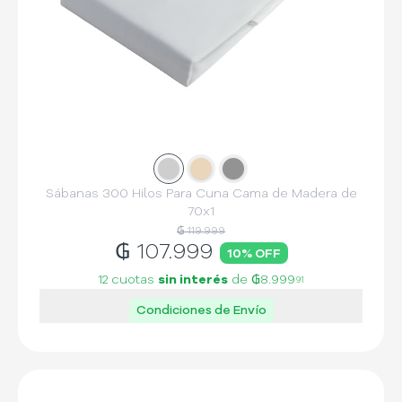
Slide
Slide
1
Slide
2
3
Sábanas 300 Hilos Para Cuna Cama de Madera de
70x1
₲ 119.999
₲
107.999
10
% OFF
12 cuotas
sin interés
de
₲8.999
91
Condiciones de Envío