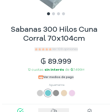
Slide
Slide
Slide
1
Slide
2
3
4
Sabanas 300 Hilos Cuna
Corral 70x104cm
Ver
109
opiniones
₲
89.999
12 cuotas
sin interés
de
₲7.499
91
Ver medios de pago
Aguamarina