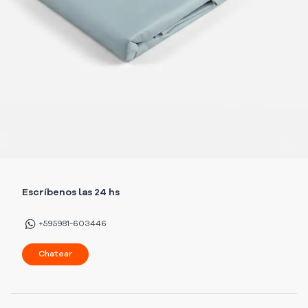
Escríbenos las 24 hs
+595981-603446
Chatear