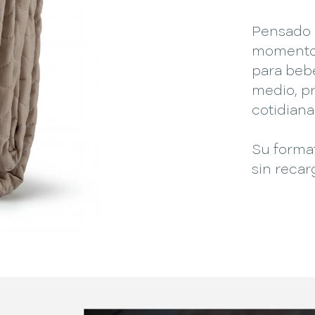
Pensado 
momentos
para bebé
medio, pr
cotidiana
Su format
sin recar