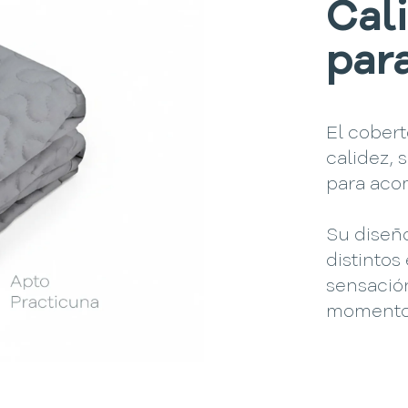
Cal
par
El cober
calidez, 
para acom
Su diseño
distintos
sensación
momento