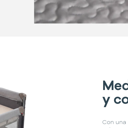
Med
y c
Con una 