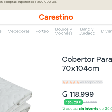
 en compras superiores a 200.000 Gs.
Bolsos y
Baño y
s
Mecedoras
Porteo
Diver
Mochilas
Cuidado
Cobertor Para
70x104cm
Ver
12
opiniones
₲
118.999
15
% OFF
₲ 139.999
12 cuotas
sin interés
de
₲9.