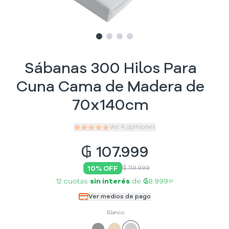
Slide
Slide
Slide
1
Slide
2
3
4
Sábanas 300 Hilos Para
Cuna Cama de Madera de
70x140cm
Ver
4
opiniones
₲
107.999
10
% OFF
₲ 119.999
12 cuotas
sin interés
de
₲8.999
91
Ver medios de pago
Blanco