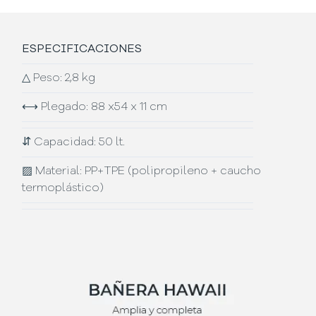
ESPECIFICACIONES
△
Peso: 2,8 kg
⟷
Plegado: 88 x54 x 11 cm
⇵
Capacidad: 50 lt.
▨
Material: PP+TPE (polipropileno + caucho
termoplástico)