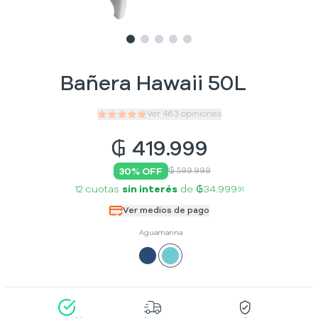
Slide
Slide
Slide
1
Slide
2
Slide
3
4
5
Bañera Hawaii 50L
Ver
463
opiniones
₲
419.999
30
% OFF
₲ 599.999
12 cuotas
sin interés
de
₲34.999
91
Ver medios de pago
Aguamarina