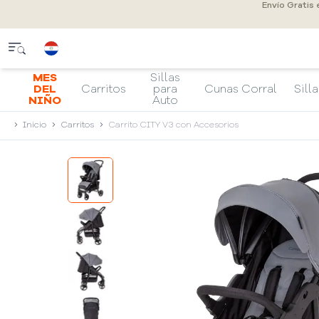
Envío Gratis
MES
Sillas
DEL
Carritos
para
Cunas Corral
Silla
NIÑO
Auto
Inicio
Carritos
Carrito CITY V3 con Accesorios