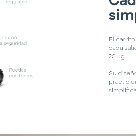
Cad
sim
El carri
cada sali
20 kg.
Su diseñ
practici
simplifica