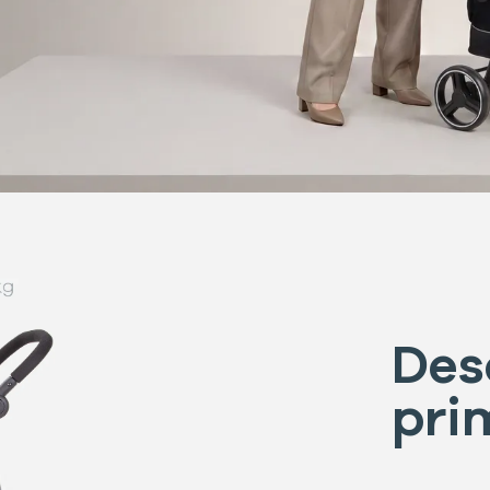
Des
pri