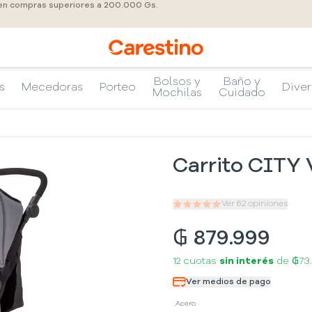
 en compras superiores a 200.000 Gs.
Bolsos y
Baño y
s
Mecedoras
Porteo
Diver
Mochilas
Cuidado
Carrito CITY 
Ver
62
opiniones
₲
879.999
12 cuotas
sin interés
de
₲73
Ver medios de pago
Acero