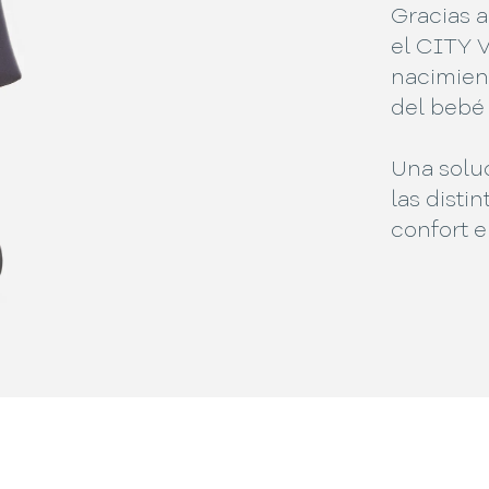
Gracias a
el CITY V
nacimien
del bebé 
Una solu
las disti
confort en