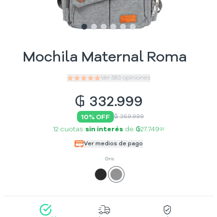
Slide
Slide
Slide
1
Slide
2
Slide
3
Slide
4
5
6
Mochila Maternal Roma
Ver
583
opiniones
₲
332.999
10
% OFF
₲ 369.999
12 cuotas
sin interés
de
₲27.749
91
Ver medios de pago
Gris