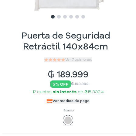
Slide
Slide
Slide
1
Slide
2
Slide
3
Slide
4
5
6
Puerta de Seguridad
Retráctil 140x84cm
Ver
7
opiniones
₲
189.999
5
% OFF
₲ 199.999
12 cuotas
sin interés
de
₲15.833
25
Ver medios de pago
Blanco