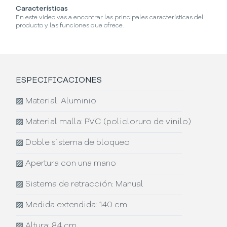
Características
¿
En este video vas a encontrar las principales características del
En
producto y las funciones que ofrece.
pr
ESPECIFICACIONES
▨
Material: Aluminio
▨
Material malla: PVC (policloruro de vinilo)
▨
Doble sistema de bloqueo
▨
Apertura con una mano
▨
Sistema de retracción: Manual
▨
Medida extendida: 140 cm
▨
Altura: 84 cm