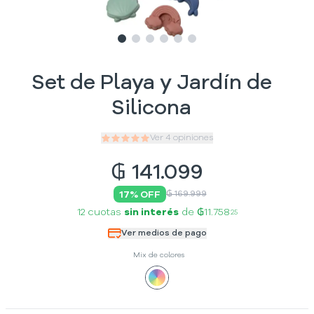
Slide
Slide
Slide
1
Slide
2
Slide
3
Slide
4
5
6
Set de Playa y Jardín de
Silicona
Ver
4
opiniones
₲
141.099
17
% OFF
₲ 169.999
12 cuotas
sin interés
de
₲11.758
25
Ver medios de pago
Mix de colores