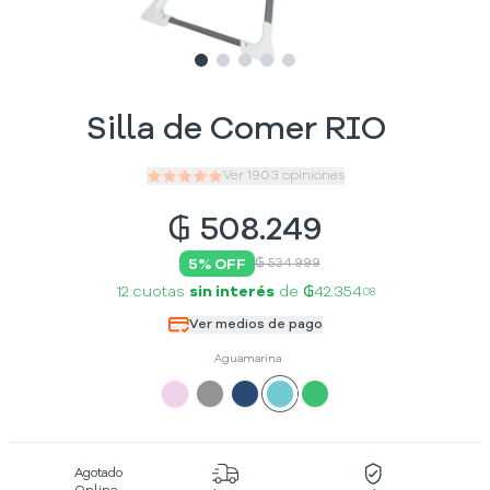
Slide
Slide
Slide
1
Slide
2
Slide
3
4
5
Silla de Comer RIO
Ver
1903
opiniones
₲
508.249
5
% OFF
₲ 534.999
12 cuotas
sin interés
de
₲42.354
08
Ver medios de pago
Aguamarina
Agotado